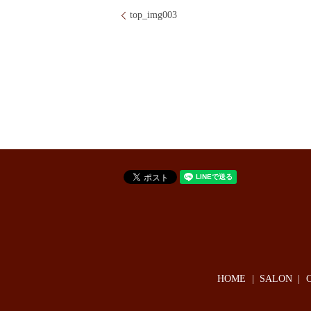
top_img003
HOME
SALON