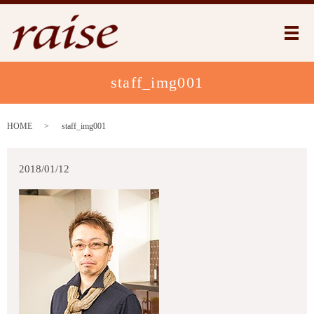
メ
staff_img001
HOME
staff_img001
2018/01/12